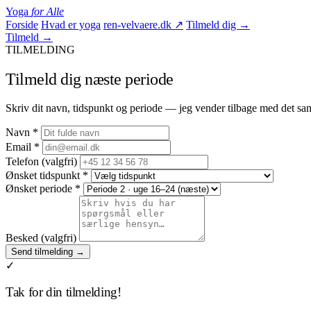
Yoga
for Alle
Forside
Hvad er yoga
ren-velvaere.dk ↗
Tilmeld dig →
Tilmeld →
TILMELDING
Tilmeld dig næste periode
Skriv dit navn, tidspunkt og periode — jeg vender tilbage med det s
Navn *
Email *
Telefon
(valgfri)
Ønsket tidspunkt *
Ønsket periode *
Besked
(valgfri)
Send tilmelding →
✓
Tak for din tilmelding!